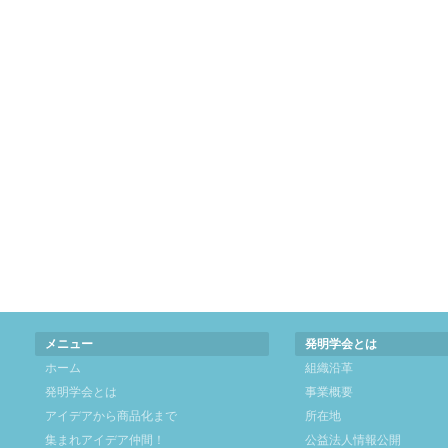
メニュー
発明学会とは
ホーム
組織沿革
発明学会とは
事業概要
アイデアから商品化まで
所在地
集まれアイデア仲間！
公益法人情報公開