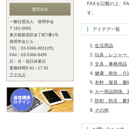
FAXを記載の上、
運営会社
す。
一般社団法人 発明学会
〒162-0055
アイデア一覧
東京都新宿区余丁町7番1号
発明学会ビル
生活用品
TEL：03-5366-8811(代)
FAX：03-5366-8495
玩具，レジャー
日・月・祝日休業日
文具，事務用品
業務時間9:30～17:30
健康，衛生，介
アクセス
衣料，寝具，履
カー用品関係、
防犯，防災，農
その他