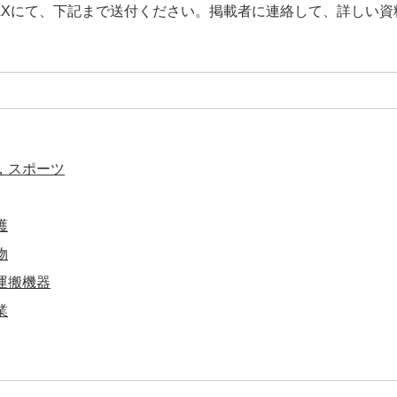
FAXにて、下記まで送付ください。掲載者に連絡して、詳しい
，スポーツ
護
物
運搬機器
業