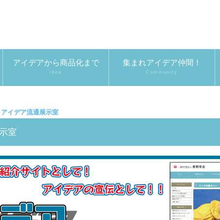
アイデアから商品化まで
集まれアイデア仲間！
idea
Community
アイデア流通展示室
展示室