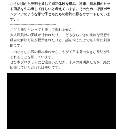
小さい頃から発明を通じて成功体験を積み、将来、日本初のヒッ
ト商品を生み出してほしいと考えています。そのため、ほぼボラ
ンティアのような形で子どもたちの特許出願をサポートしていま
す。
」
----------------------------------------
こども発明といっても決して侮れません。
大人顔負けの実験が行われたり、こどもならではの柔軟な発想や
独自の解決方法が提示されたりと、話を伺うだけでも非常に刺激
的です。
この小さな挑戦の積み重ねから、やがて日本発の大きな発明が生
まれることを願っています。
ぜひ本プログラムにご注目いただき、未来の発明家たちを一緒に
応援していただければ幸いです。