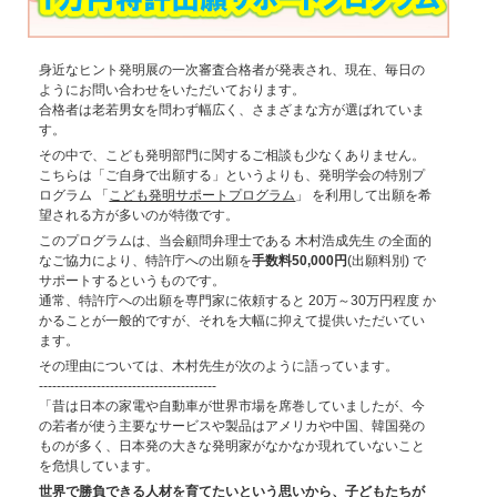
身近なヒント発明展の一次審査合格者が発表され、現在、毎日の
ようにお問い合わせをいただいております。
合格者は老若男女を問わず幅広く、さまざまな方が選ばれていま
す。
その中で、こども発明部門に関するご相談も少なくありません。
こちらは「ご自身で出願する」というよりも、発明学会の特別プ
ログラム 「
こども発明サポートプログラム
」 を利用して出願を希
望される方が多いのが特徴です。
このプログラムは、当会顧問弁理士である 木村浩成先生 の全面的
なご協力により、特許庁への出願を
手数料50,000円
(出願料別) で
サポートするというものです。
通常、特許庁への出願を専門家に依頼すると 20万～30万円程度 か
かることが一般的ですが、それを大幅に抑えて提供いただいてい
ます。
その理由については、木村先生が次のように語っています。
----------------------------------------
「昔は日本の家電や自動車が世界市場を席巻していましたが、今
の若者が使う主要なサービスや製品はアメリカや中国、韓国発の
ものが多く、日本発の大きな発明家がなかなか現れていないこと
を危惧しています。
世界で勝負できる人材を育てたいという思いから、子どもたちが