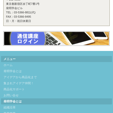
東京都新宿区余丁町7番1号
発明学会ビル
TEL：03-5366-8811(代)
FAX：03-5366-8495
日・月・祝日休業日
メニュー
ホーム
発明学会とは
アイデアから商品化まで
集まれアイデア仲間！
商品化サポート
お問い合せ
発明学会とは
組織沿革